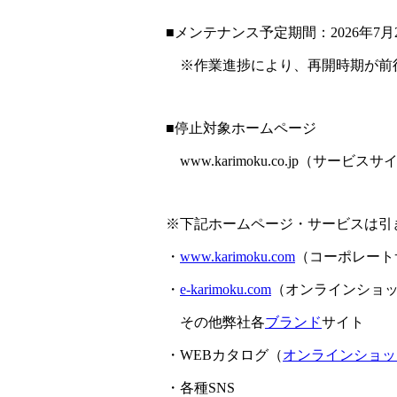
■メンテナンス予定期間：2026年7月2
※作業進捗により、再開時期が前
■停止対象ホームページ
www.karimoku.co.jp（サービス
※下記ホームページ・サービスは引
・
www.karimoku.com
（コーポレート
・
e-karimoku.com
（オンラインショ
その他弊社各
ブランド
サイト
・WEBカタログ（
オンラインショッ
・各種SNS